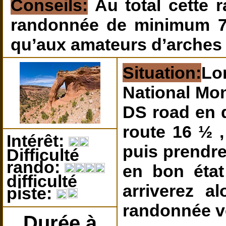
Conseils:
Au total cette 
randonnée de minimum 7
qu’aux amateurs d’arches 
Situation:
Lo
National Monu
DS road en d
route 16 ½ ,
Intérêt:
puis prendre
Difficulté
rando:
en bon état
difficulté
arriverez a
piste:
randonnée v
Durée à