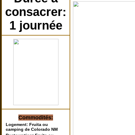
consacrer:
1 journée
Commodités:
Logement: Fruita ou
camping de Colorado NM